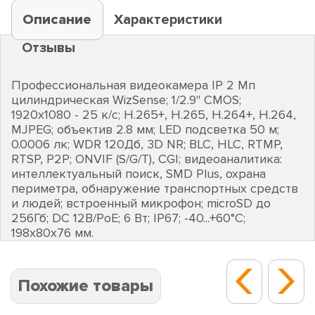
Описание
Характеристики
Отзывы
Профессиональная видеокамера IP 2 Мп
цилиндрическая WizSense; 1/2.9" CMOS;
1920х1080 - 25 к/с; H.265+, H.265, H.264+, H.264,
MJPEG; объектив 2.8 мм; LED подсветка 50 м;
0.0006 лк; WDR 120Дб, 3D NR; BLC, HLC, RTMP,
RTSP, P2P; ONVIF (S/G/T), CGI; видеоаналитика:
интеллектуальный поиск, SMD Plus, охрана
периметра, обнаружение транспортных средств
и людей; встроенный микрофон; microSD до
256Гб; DC 12В/PoE; 6 Вт; IP67; -40...+60°C;
198х80х76 мм.
Похожие товары