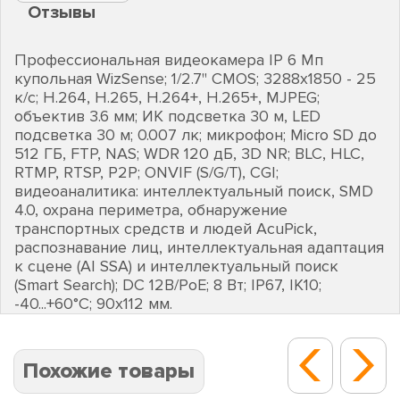
Отзывы
Профессиональная видеокамера IP 6 Мп
купольная WizSense; 1/2.7" CMOS; 3288х1850 - 25
к/с; H.264, H.265, H.264+, H.265+, MJPEG;
объектив 3.6 мм; ИК подсветка 30 м, LED
подсветка 30 м; 0.007 лк; микрофон; Micro SD до
512 ГБ, FTP, NAS; WDR 120 дБ, 3D NR; BLC, HLC,
RTMP, RTSP, P2P; ONVIF (S/G/T), CGI;
видеоаналитика: интеллектуальный поиск, SMD
4.0, охрана периметра, обнаружение
транспортных средств и людей AcuPick,
распознавание лиц, интеллектуальная адаптация
к сцене (AI SSA) и интеллектуальный поиск
(Smart Search); DC 12В/PoE; 8 Вт; IP67, IK10;
-40...+60°C; 90х112 мм.
Похожие товары