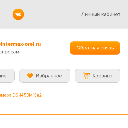
Личный кабинет
intermax-orel.ru
Обратная связь
опросам
ние
Избранное
Корзина
амера DS-I453M(C)(2