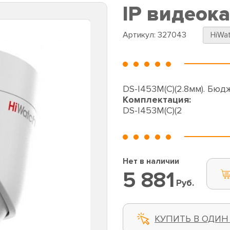
IP видеок
Артикул:
327043
HiWa
DS-I453M(C)(2.8мм). Бюд
Комплектация:
DS-I453M(C)(2
Нет в наличии
5 881
Руб.
КУПИТЬ В ОДИН