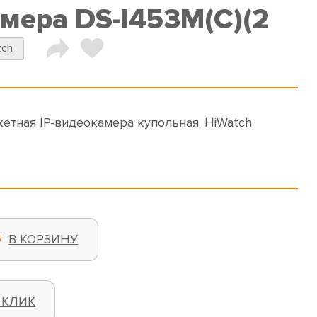
амера DS-I453M(C)(2
tch
жетная IP-видеокамера купольная. HiWatch
В КОРЗИНУ
 КЛИК