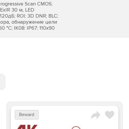
rogressive Scan CMOS;
 EхIR 30 м, LED
120дБ; ROI; 3D DNR; BLC;
дора, обнаружение цели
0 °C; IK08: IP67; 110х90
Beward