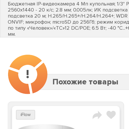
Бюджетная IP-видеокамера 4 Мп купольная; 1/3" P
2560х1440 - 20 к/с; 2.8 мм; 0.005лк; ИК подсветка
подсветка 20 м; H.265/H.265+/H.264/H.264+; WDR 
ONVIF; микрофон; microSD до 256Гб; режим кори
по типу «Человек»/«ТС»12 DC/POE; 6.5 Вт; -40 °C...+6
мм.
!
Похожие товары
iFlow