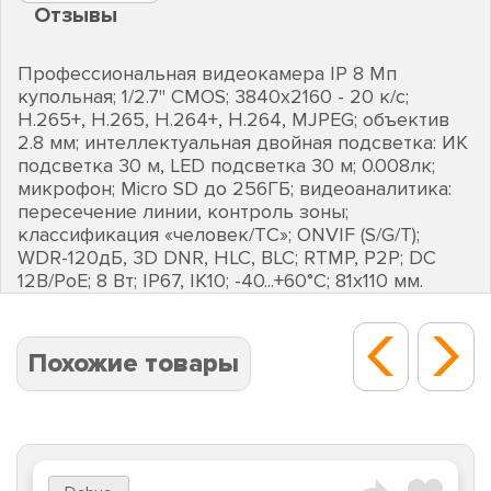
Отзывы
Профессиональная видеокамера IP 8 Мп
купольная; 1/2.7" CMOS; 3840х2160 - 20 к/с;
Н.265+, H.265, H.264+, H.264, MJPEG; объектив
2.8 мм; интеллектуальная двойная подсветка: ИК
подсветка 30 м, LED подсветка 30 м; 0.008лк;
микрофон; Micro SD до 256ГБ; видеоаналитика:
пересечение линии, контроль зоны;
классификация «человек/ТС»; ONVIF (S/G/T);
WDR-120дБ, 3D DNR, HLC, BLC; RTMP, P2P; DC
12В/PoE; 8 Вт; IP67, IK10; -40...+60°C; 81х110 мм.
Похожие товары