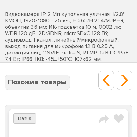
Видеокамера IP 2 Мп купольная уличная; 1/2.8''
КМОП; 1920х1080 - 25 к/с; H.265/H.264/MJPEG;
объектив 3.6 мм; ИК-подсветка 10 м, 0.002 лк;
WDR 120 дБ, 2D/3DNR; microSDхC 128 Гб;
аудиовход 1 канал, линейный/микрофонный,
выход питания для микрофона 12 В 0.25 А,
детекция лиц; ONVIF Profile S; RTMP; 12В DC/PoE;
7.4 Вт; IP66, IK8; -45...+50°С; 107х62 мм.
Похожие товары
Dahua