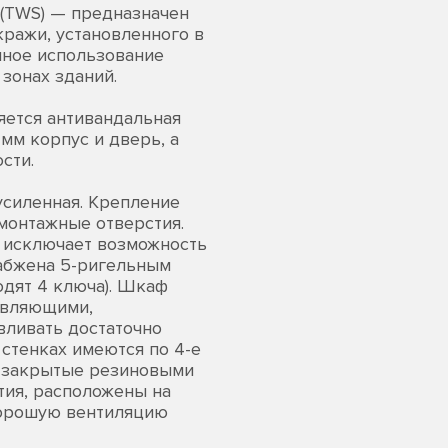
(TWS) — предназначен
кражи, установленного в
чное использование
 зонах зданий.
ется антивандальная
мм корпус и дверь, а
сти.
усиленная. Крепление
монтажные отверстия.
о исключает возможность
абжена 5-ригельным
одят 4 ключа). Шкаф
авляющими,
вливать достаточно
стенках имеются по 4-е
 закрытые резиновыми
ия, расположены на
хорошую вентиляцию