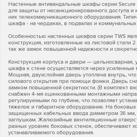
Настенные антивандальные шкафы серии Secure 
для защиты от несанкционированного доступа и 
них телекоммуникационного оборудования. Типи
шкафа - на чердаках, в подвалах и коммунальных
Особенностью настенных шкафов серии TWS явля
конструкция, изготовленные из листовой стали 2 
так же замок повышенной надежности и секретно
Конструкция корпуса и двери — цельносварная, 
шкафа к стене осуществляется через усиленные 
Мощная, двухслойная дверь утоплена внутрь, чт
силового открытия при помощи фомки. Дверь сн
замком повышенной секретности. (В комплект вх
снабжен 4-мя оцинкованными монтажными напр
регулируемыми по глубине, что позволяет устана
тяжелое и габаритное оборудование. На боковых 
защищенных кабельных ввода диаметром 36 мм,
заглушкам. Жалюзийные вентиляционные отверст
разных уровнях боковых стенок, обеспечивают 
устанавливаемого оборудования.