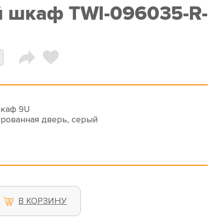
 шкаф TWI-096035-R-
шкаф 9U
ованная дверь, серый
В КОРЗИНУ