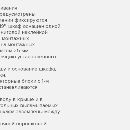
живания
предусмотрены
жении фиксируются
19", шкаф оснащен одной
юнитовой наклейкой
и монтажных
 на монтажных
агом 25 мм.
ляцию установленного
шу и основание шкафа,
ки.
яторные блоки с 1-м
устанавливаются
вводу в крыше и в
угольных выламываемых
 шкафа заземлены между
рочной порошковой