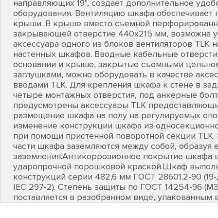
направляющих 19", создает дополнительное удоб
оборудования. Вентиляцию шкафа обеспечивает 
крыши. В крыше вместо съемной перфорированн
закрывающей отверстие 440х215 мм, возможна у
аксессуара одного из блоков вентиляторов TLK н
настенных шкафов. Вводные кабельные отверсти
основании и крыше, закрытые съемными цельно
заглушками, можно оборудовать в качестве акс
вводами TLK. Для крепления шкафа к стене в за
четыре монтажных отверстия, под анкерные бол
предусмотрены аксессуары TLK предоставляющи
размещение шкафа на полу на регулируемых опор
изменение конструкции шкафа из односекционн
при помощи пристенной поворотной секции TLK.
части шкафа заземляются между собой, образуя 
заземления.Антикоррозионное покрытие шкафа 
ударопрочной порошковой краской.Шкаф выполн
конструкций серии 482,6 мм ГОСТ 28601.2-90 (1
IEC 297-2). Степень защиты по ГОСТ 14254-96 (М
поставляется в разобранном виде, упакованным в