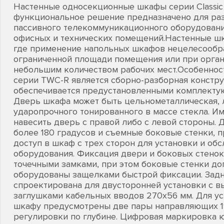
Настенные односекционные шкафы серии Classic
функциональное решение предназначено для ра
пассивного телекоммуникационного оборудовани
офисных и технических помещений.Настенные шк
где применение напольных шкафов нецелесообра
ограниченной площади помещения или при орга
небольшим количеством рабочих мест.Особенно
серии TWC-R является сборно-разборная констру
обеспечивается предустановленными комплекту
Дверь шкафа может быть цельнометаллическая, л
ударопрочного тонированного в массе стекла. И
навесить дверь с правой либо с левой стороны. 
более 180 градусов и съемные боковые стенки, 
доступ в шкаф с трех сторон для установки и об
оборудования. Фиксация двери и боковых стенок
точечными замками, при этом боковые стенки д
оборудованы защелками быстрой фиксации. Задн
спроектирована для двусторонней установки с
заглушками кабельных вводов 270х56 мм. Для ус
шкафу предусмотрены две пары направляющих 1
регулировки по глубине. Цифровая маркировка 