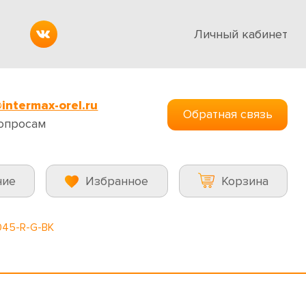
Личный кабинет
intermax-orel.ru
Обратная связь
опросам
ние
Избранное
Корзина
045-R-G-BK