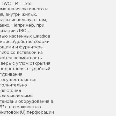
 TWC - R — это
змещения активного и
я, внутри жилых,
афы используют там,
зно. Например, при
низации ЛВС с
стью настенных шкафов
кция. Удобство сборки
ющими и фурнитуры.
ибо со вставкой из
меется возможность
Дверь с углом открытия
предоставляют удобный
служивания
 осуществляется
ополнительно
яя стенка
 выламываемыми
тановки оборудования в
9" с возможностью
юнитовой (U) перфорации