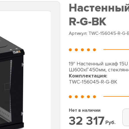
Настенный
R-G-BK
Артикул:
TWC-156045-R-G-
19" Настенный шкаф 15U
Ш600хГ450мм, стеклянн
Комплектация:
TWC-156045-R-G-BK
Нет в наличии
32 317
Руб.