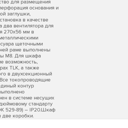
ство для размещения
перфорация основания и
ой заглушки,
становка в качестве
а два вентилятора для
я 270х56 мм в
металлическими
ессуара щеточными
дней раме выполнены
ты М8. Для шкафа
е возможность,
ах TLK, а также
ого в двухсекционный
 Все токопроводящие
единый контур
выполнено
ен в системе несущих
9-дюймовому стандарту
ЭК 529-89) – IP20.Шкаф
 две коробки.