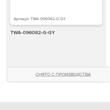
Артикул:
941341
TWI-096035-R-G-GY
14 140
Руб.
В КОРЗИНУ