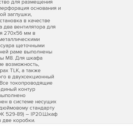
ство для размещения
перфорация основания и
ой заглушки,
становка в качестве
а два вентилятора для
я 270х56 мм в
металлическими
ессуара щеточными
дней раме выполнены
ты М8. Для шкафа
е возможность,
ах TLK, а также
ого в двухсекционный
 Все токопроводящие
единый контур
выполнено
ен в системе несущих
9-дюймовому стандарту
ЭК 529-89) – IP20.Шкаф
 две коробки.