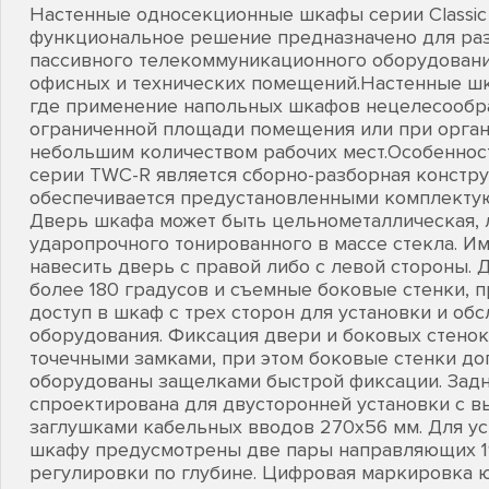
Настенные односекционные шкафы серии Classic
функциональное решение предназначено для ра
пассивного телекоммуникационного оборудовани
офисных и технических помещений.Настенные шк
где применение напольных шкафов нецелесообра
ограниченной площади помещения или при орга
небольшим количеством рабочих мест.Особенно
серии TWC-R является сборно-разборная констру
обеспечивается предустановленными комплекту
Дверь шкафа может быть цельнометаллическая, л
ударопрочного тонированного в массе стекла. И
навесить дверь с правой либо с левой стороны. 
более 180 градусов и съемные боковые стенки, 
доступ в шкаф с трех сторон для установки и об
оборудования. Фиксация двери и боковых стенок
точечными замками, при этом боковые стенки д
оборудованы защелками быстрой фиксации. Задн
спроектирована для двусторонней установки с
заглушками кабельных вводов 270х56 мм. Для ус
шкафу предусмотрены две пары направляющих 1
регулировки по глубине. Цифровая маркировка 