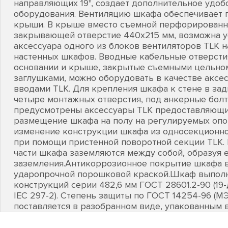
направляющих 19", создает дополнительное удоб
оборудования. Вентиляцию шкафа обеспечивает 
крыши. В крыше вместо съемной перфорированн
закрывающей отверстие 440х215 мм, возможна у
аксессуара одного из блоков вентиляторов TLK н
настенных шкафов. Вводные кабельные отверсти
основании и крыше, закрытые съемными цельно
заглушками, можно оборудовать в качестве акс
вводами TLK. Для крепления шкафа к стене в за
четыре монтажных отверстия, под анкерные бол
предусмотрены аксессуары TLK предоставляющи
размещение шкафа на полу на регулируемых опор
изменение конструкции шкафа из односекционн
при помощи пристенной поворотной секции TLK.
части шкафа заземляются между собой, образуя 
заземления.Антикоррозионное покрытие шкафа 
ударопрочной порошковой краской.Шкаф выполн
конструкций серии 482,6 мм ГОСТ 28601.2-90 (1
IEC 297-2). Степень защиты по ГОСТ 14254-96 (М
поставляется в разобранном виде, упакованным в