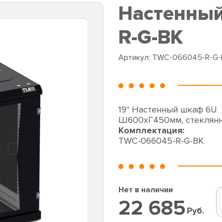
Настенны
R-G-BK
Артикул:
TWC-066045-R-G-
19" Настенный шкаф 6U
Ш600хГ450мм, стеклянн
Комплектация:
TWC-066045-R-G-BK
Нет в наличии
22 685
Руб.