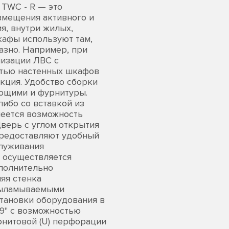
 TWC - R — это
змещения активного и
я, внутри жилых,
афы используют там,
зно. Например, при
низации ЛВС с
стью настенных шкафов
кция. Удобство сборки
ющими и фурнитуры.
ибо со вставкой из
меется возможность
Дверь с углом открытия
предоставляют удобный
служивания
 осуществляется
ополнительно
яя стенка
 выламываемыми
тановки оборудования в
9" с возможностью
юнитовой (U) перфорации