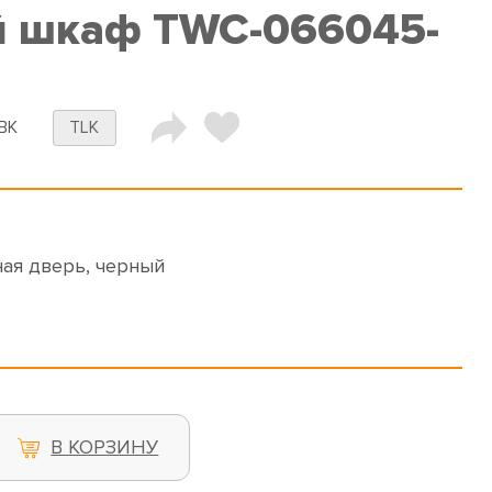
й шкаф TWC-066045-
BK
TLK
ая дверь, черный
В КОРЗИНУ