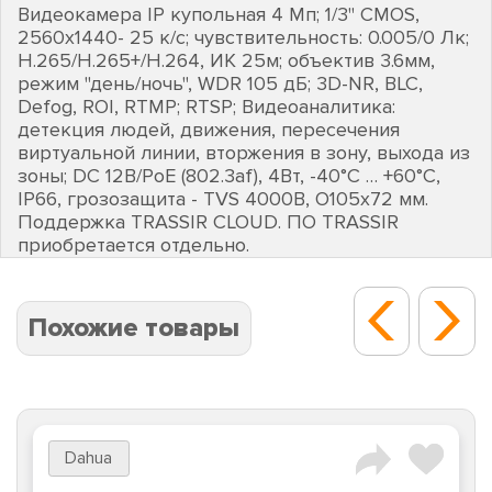
Видеокамера IP купольная 4 Mп; 1/3'' CMOS,
2560х1440- 25 к/с; чувствительность: 0.005/0 Лк;
Н.265/Н.265+/H.264, ИК 25м; объектив 3.6мм,
режим "день/ночь", WDR 105 дБ; 3D-NR, BLC,
Defog, ROI, RTMP; RTSP; Видеоаналитика:
детекция людей, движения, пересечения
виртуальной линии, вторжения в зону, выхода из
зоны; DC 12В/PoE (802.3af), 4Вт, -40°C … +60°C,
IP66, грозозащита - TVS 4000В, O105х72 мм.
Поддержка TRASSIR CLOUD. ПО TRASSIR
приобретается отдельно.
Похожие товары
Dahua