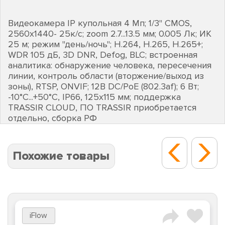
Видеокамера IP купольная 4 Мп; 1/3" CMOS,
2560х1440- 25к/с; zoom 2.7...13.5 мм; 0.005 Лк; ИК
25 м; режим "день/ночь"; H.264, H.265, H.265+;
WDR 105 дБ, 3D DNR, Defog, BLC; встроенная
аналитика: обнаружение человека, пересечения
линии, контроль области (вторжение/выход из
зоны), RTSP, ONVIF; 12В DC/PoE (802.3af); 6 Вт;
-10°C...+50°C, IP66, 125х115 мм; поддержка
TRASSIR CLOUD, ПО TRASSIR приобретается
отдельно, сборка РФ
Похожие товары
iFlow