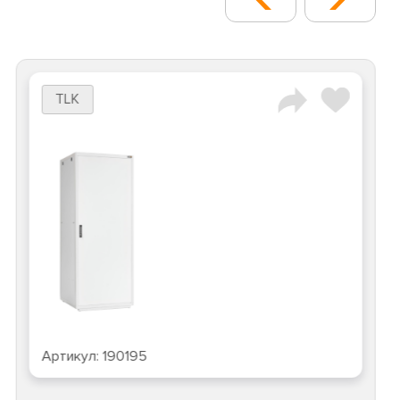
TLK
л:
190195
Артику