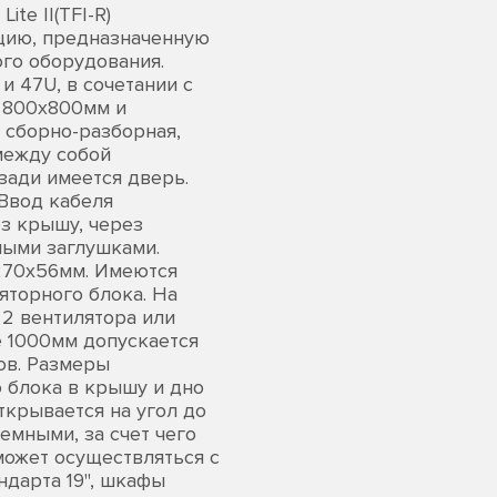
e II(TFI-R)
цию, предназначенную
го оборудования.
и 47U, в сочетании с
 800х800мм и
 сборно-разборная,
между собой
зади имеется дверь.
Ввод кабеля
з крышу, через
ыми заглушками.
 270х56мм. Имеются
яторного блока. На
 2 вентилятора или
е 1000мм допускается
ов. Размеры
о блока в крышу и дно
крывается на угол до
емными, за счет чего
может осуществляться с
ндарта 19", шкафы