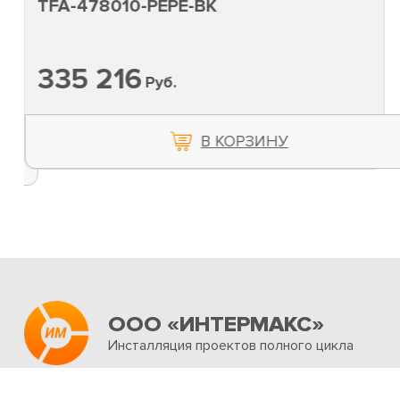
478010-PEPE-BK
TFA-2
 216
212
Руб.
В КОРЗИНУ
ООО «ИНТЕРМАКС»
Инсталляция проектов полного цикла