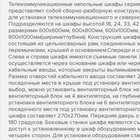
Телекоммуникационные напольные шкафы серии Lit
представляет собой сборно-разборную конструк
для установки телекоммуникационного и северно
Подразделяются на шкафы высотой 18, 24, 33, 42 
размерами 600х600мм, 600х800мм, 600х1000мм,
800х1000мм(ширина/глубина). Конструкция шкафа
состоящая из цельносварных рам, соединенных 
перемычками, крышей и основанием.Спереди и с
Слева и справа шкафа имеются съемные панели. 
осуществляется через основание шкафа или чере
кабельные вводы, которые закрыты выламываем
Размер отверстий кабельного ввода составляет
посадочные места в крыше под установку вентил
выбор, можно установить вентиляторный блок на
вентиляторный блок на 4 вентилятора, на глубин
установка вентиляторного блока на 6 вентилятор
посадочного места под установку вентиляторног
шкафа составляет 270х270мм. Передняя дверь от
180 градусов. Боковые стенки шкафа являются съ
доступ к установленному в шкаф оборудованию 
четырёх сторон. Для установки оборудования ста