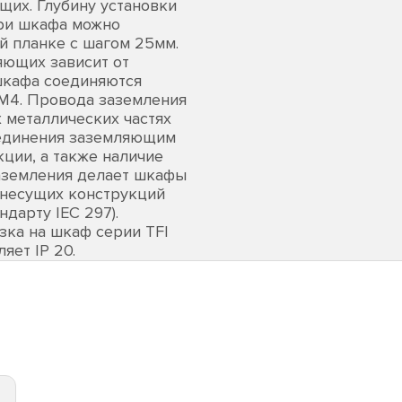
их. Глубину установки
ри шкафа можно
й планке с шагом 25мм.
ющих зависит от
шкафа соединяются
М4. Провода заземления
 металлических частях
оединения заземляющим
ции, а также наличие
аземления делает шкафы
 несущих конструкций
дарту IEC 297).
зка на шкаф серии TFI
яет IP 20.