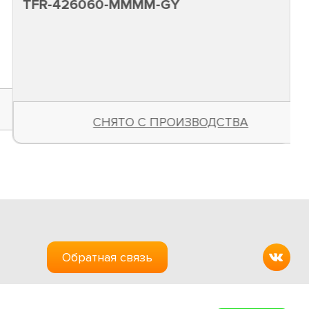
26060-MMMM-GY
TFI-2
50 
СНЯТО С ПРОИЗВОДСТВА
Обратная связь
Создание сайтов