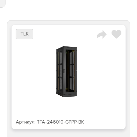
TLK
ул:
TFA-246010-GPPP-BK
Артику