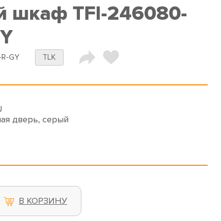
 шкаф TFI-246080-
Y
-R-GY
TLK
U
ая дверь, серый
В КОРЗИНУ