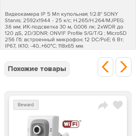
Видеокамера IP 5 Мп купольная; 1/2.8'' SONY
Starvis; 2592х1944 - 25 к/с; H.265/H.264/MJPEG;
3.6 мм; ИК-подсветка 30 м, 0.006 лк; 2хWDR до
120 дБ, 2D/3DNR; ONVIF Profile S/G/T/Q ; MicroSD
256 Гб; встроенный микрофон; 12 DC/PoE; 6 Вт;
IP67, IK10; -40...+60°С; 118х65 мм.
Похожие товары
Beward