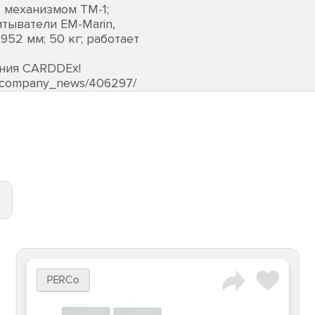
с механизмом ТМ-1;
тыватели EM-Marin,
3х952 мм; 50 кг; работает
ания CARDDEх!
s/company_news/406297/
PERCo