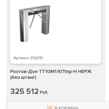
Артикул:
256210
Ростов-Дон ТТ10М1/КП1пр-Н НЕРЖ
(без штанг)
325 512
Руб.
В КОРЗИНУ