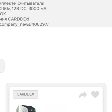
мплекте: считыватели
60»; 12В DC; 3000 мА;
НОК.
ания CARDDEх!
s/company_news/406297/
CARDDEX