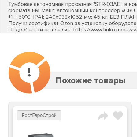
Тумбовая автономная проходная "STR-03AE"; в ко
формата EM-Marin; автономный контроллер «CBU-2
+1...+50°C; IP41; 240х938х1052 мм; 45 кг; БЕЗ ПЛА
Получи сертификат Ozon за установку оборудов
Подробности по ссылке: https://www.tinko.ru/new
!
Похожие товары
РостЕвроСтрой