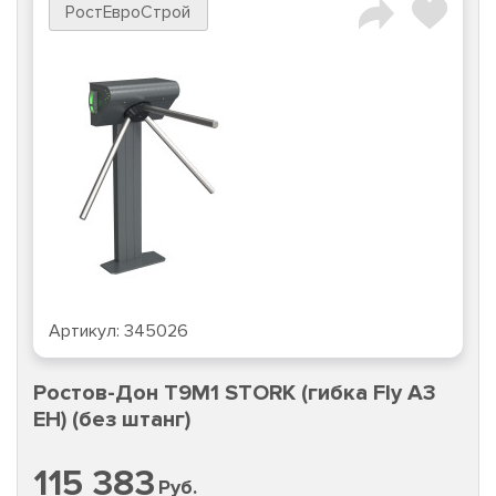
РостЕвроСтрой
Артикул:
345026
Ростов-Дон Т9М1 STORK (гибка Fly A3
EH) (без штанг)
115 383
Руб.