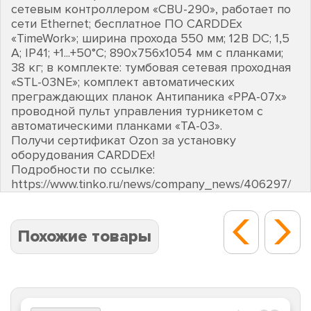
сетевым контроллером «CBU-290», работает по
сети Ethernet; бесплатное ПО CARDDEх
«TimeWork»; ширина прохода 550 мм; 12В DC; 1,5
А; IP41; +1...+50°C; 890х756х1054 мм с планками;
38 кг; в комплекте: тумбовая сетевая проходная
«STL-03NE»; комплект автоматических
преграждающих планок Антипаника «PPA-07х»
проводной пульт управления турникетом с
автоматическими планками «TA-03».
Получи сертификат Ozon за установку
оборудования CARDDEх!
Подробности по ссылке:
https://www.tinko.ru/news/company_news/406297/
Похожие товары