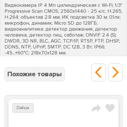
Видеокамера IP 4 Мп цилиндрическая c Wi-Fi; 1/3"
Progressive Scan CMOS; 2560х1440 - 25 к/с; H.265,
H.264; объектив 2.8 мм; ИК подсветка 30 м; 0.1лк;
микрофон, динамик; Micro SD до 128ГБ;
видеоаналитика: детектор движения, детектор
человека, детектор лиц, саботаж; ONVIF 2.4 (S);
DWDR, 3D NR, BLC, AGC; TCP/IP, RTSP, FTP, DHSP,
DDNS, NTP, UPnP, SMTP; DC 12В, 3 Вт; IP66;
-45...+60°C; 218х70х128 мм.
Похожие товары
Dahua