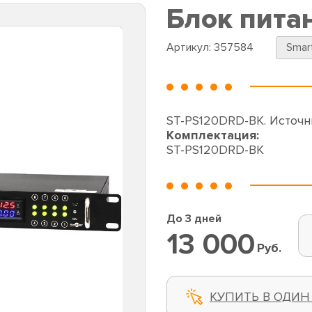
Блок пита
Артикул:
357584
Smar
ST-PS120DRD-BK. Источн
Комплектация:
ST-PS120DRD-BK
До 3 дней
13 000
Руб.
КУПИТЬ В ОДИН