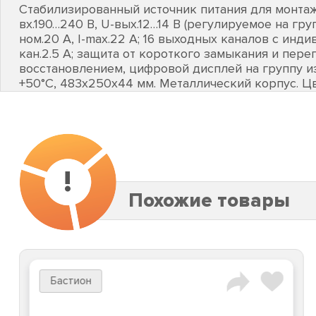
Стабилизированный источник питания для монтажа 
вх.190…240 В, U-вых.12…14 В (регулируемое на групп
ном.20 А, I-maх.22 А; 16 выходных каналов с инди
кан.2.5 А; защита от короткого замыкания и пере
восстановлением, цифровой дисплей на группу из 
+50°C, 483х250х44 мм. Металлический корпус. Ц
!
Похожие товары
Бастион