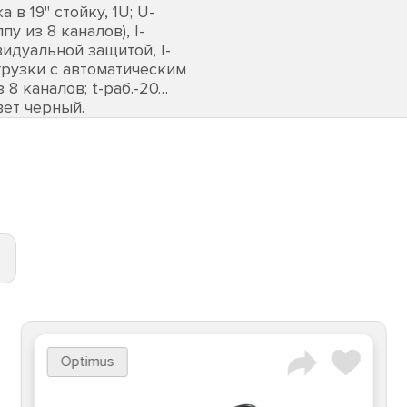
в 19" стойку, 1U; U-
у из 8 каналов), I-
видуальной защитой, I-
грузки с автоматическим
8 каналов; t-раб.-20…
вет черный.
Optimus