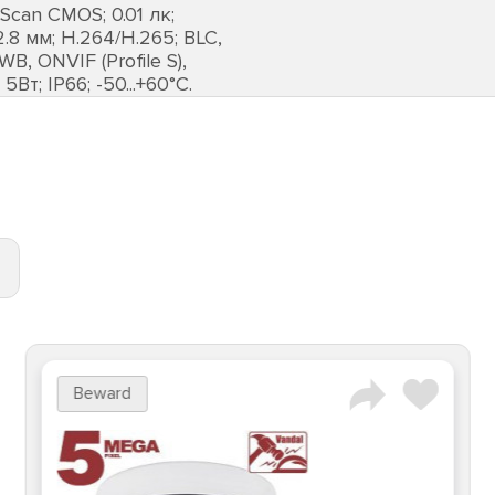
Scan CMOS; 0.01 лк;
.8 мм; H.264/H.265; BLC,
, ONVIF (Profile S),
Вт; IP66; -50...+60°C.
Beward