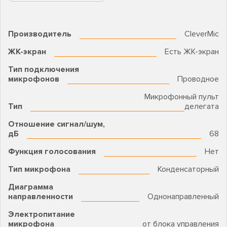
Производитель
CleverMic
ЖК-экран
Есть ЖК-экран
Тип подключения
микрофонов
Проводное
Микрофонный пульт
Тип
делегата
Отношение сигнал/шум,
дБ
68
Функция голосования
Нет
Тип микрофона
Конденсаторный
Диаграмма
направленности
Однонаправленный
Электропитание
микрофона
от блока управления