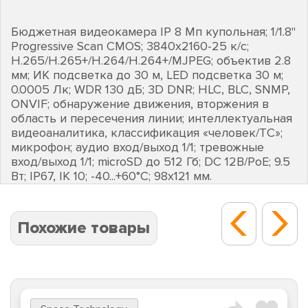
Бюджетная видеокамера IP 8 Мп купольная; 1/1.8"
Progressive Scan CMOS; 3840х2160-25 к/с;
H.265/H.265+/H.264/H.264+/MJPEG; объектив 2.8
мм; ИК подсветка до 30 м, LED подсветка 30 м;
0.0005 Лк; WDR 130 дБ; 3D DNR; HLC, BLC, SNMP,
ONVIF; обнаружение движения, вторжения в
область и пересечения линии; интеллектуальная
видеоаналитика, классификация «человек/ТС»;
микрофон; аудио вход/выход 1/1; тревожные
вход/выход 1/1; microSD до 512 Гб; DC 12В/PoE; 9.5
Вт; IP67, IK 10; -40...+60°C; 98х121 мм.
Похожие товары