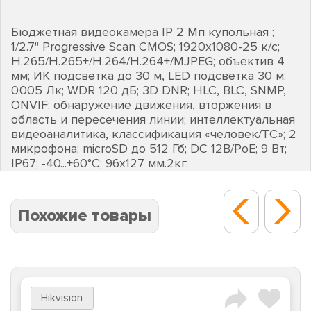
Бюджетная видеокамера IP 2 Мп купольная ;
1/2.7" Progressive Scan CMOS; 1920х1080-25 к/с;
H.265/H.265+/H.264/H.264+/MJPEG; объектив 4
мм; ИК подсветка до 30 м, LED подсветка 30 м;
0.005 Лк; WDR 120 дБ; 3D DNR; HLC, BLC, SNMP,
ONVIF; обнаружение движения, вторжения в
область и пересечения линии; интеллектуальная
видеоаналитика, классификация «человек/ТС»; 2
микрофона; microSD до 512 Гб; DC 12В/PoE; 9 Вт;
IP67; -40...+60°C; 96х127 мм.2кг.
Похожие товары
Hikvision