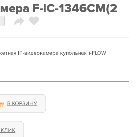
амера F-IC-1346CM(2
жетная IP-видеокамера купольная. i-FLOW
В КОРЗИНУ
 КЛИК