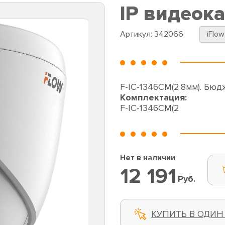
IP видеок
Артикул:
342066
iFlow
F-IC-1346CM(2.8мм). Бюд
Комплектация:
F-IC-1346CM(2
Нет в наличии
12 191
Руб.
КУПИТЬ В ОДИН