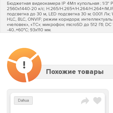
Бюджетная видеокамера IP 4Мп купольная ; 1/3" P
2560х1440-20 к/с; H.265/H.265+/H.264/H.264+/MJP
подсветка до 30 м, LED подсветка 30 м; 0.001 Лк;
HLC, BLC, ONVIF; режим коридора; интеллектуал
«человек», «ТС»; микрофон; microSD до 512 Гб; DC 12
-40...+60°C; 93х110 мм.
!
Похожие товары
Dahua