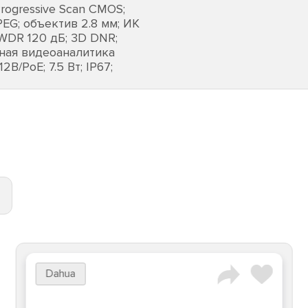
rogressive Scan CMOS;
EG; объектив 2.8 мм; ИК
 WDR 120 дБ; 3D DNR;
ьная видеоаналитика
В/PoE; 7.5 Вт; IP67;
Dahua