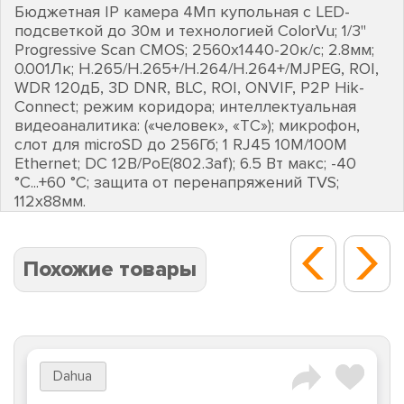
Бюджетная IP камера 4Мп купольная с LED-
подсветкой до 30м и технологией ColorVu; 1/3''
Progressive Scan CMOS; 2560х1440-20к/с; 2.8мм;
0.001Лк; H.265/H.265+/H.264/H.264+/MJPEG, ROI,
WDR 120дБ, 3D DNR, BLC, ROI, ONVIF, P2P Hik-
Connect; режим коридора; интеллектуальная
видеоаналитика: («человек», «ТС»); микрофон,
слот для microSD до 256Гб; 1 RJ45 10M/100M
Ethernet; DC 12В/PoE(802.3af); 6.5 Вт макс; -40
°C...+60 °C; защита от перенапряжений TVS;
112х88мм.
Похожие товары
Dahua