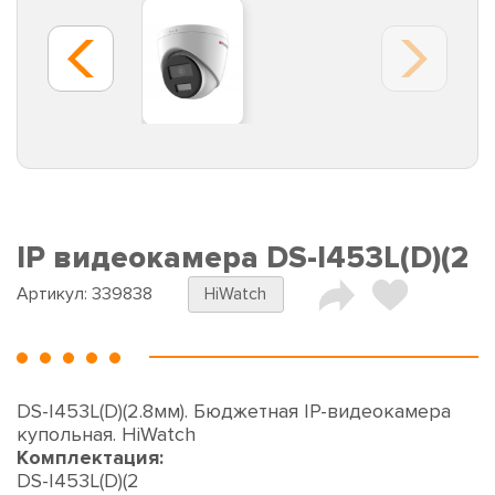
IP видеокамера DS-I453L(D)(2
Артикул:
339838
HiWatch
DS-I453L(D)(2.8мм). Бюджетная IP-видеокамера
купольная. HiWatch
Комплектация:
DS-I453L(D)(2