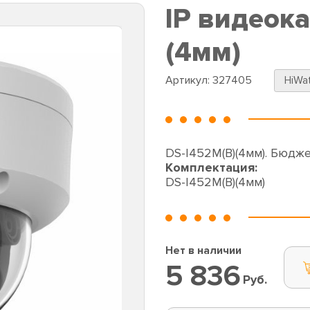
IP видеок
(4мм)
Артикул:
327405
HiWa
DS-I452M(B)(4мм). Бюдже
Комплектация:
DS-I452M(B)(4мм)
Нет в наличии
5 836
Руб.