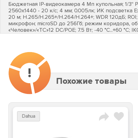
Бюджетная IP-видеокамера 4 Мп купольная; 1/3" P
2560х1440 - 20 к/с; 4 мм; 0.005лк; ИК подсветка 
20 м; H.265/H.265+/H.264/H.264+; WDR 120дБ; ROI;
микрофон; microSD до 256Гб; режим коридора, о
«Человек»/«ТС»12 DC/POE; 7.5 Вт; -40 °C...+60 °C; IK
!
Похожие товары
Dahua