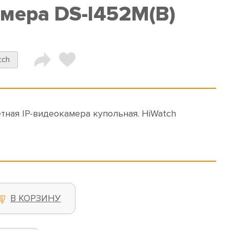
амера DS-I452M(B)
tch
тная IP-видеокамера купольная. HiWatch
В КОРЗИНУ