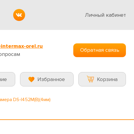
Личный кабинет
intermax-orel.ru
Обратная связь
опросам
ние
Избранное
Корзина
амера DS-I452M(B)(4мм)