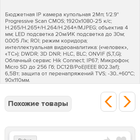
Бюджетная IP камера купольная 2Мп; 1/2.9''
Progressive Scan CMOS; 1920х1080-25 к/с;
H.265/H.265+/H.264/H.264+/MJPEG; объектив 4
мм; LED подсветка 20м/ИК подсветка до 30м;
0.005 Лк; ROI; режим коридора;
интеллектуальная видеоаналитика: («человек»,
«ТС»); DWDR; 3D DNR; HLC, BLC; ONVIF (S,T,G);
Облачный сервис Hik Connect; IP67; Микрофон;
Micro SD до 256 Гб; DC12В/PoE(IEEE 802.3af);
6,5Вт; защита от перенапряжений TVS; -30...+60°C;
90х110мм.
Похожие товары