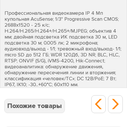
Профессиональная видеокамера IP 4 Мп
купольная AcuSense; 1/3" Progressive Scan CMOS;
2688х1520 - 25 к/с;
H.264/H.265/H.264+/H.265+/MJPEG; объектив 4
мм; двойная подсветка ИК подсветка 30 м, LED
подсветка 30 м; 0.005 лк; 2 микрофона;
аудиовход/выход - 1/1; тревожный вход/выход- 1/1;
micro SD до 512 ГБ; WDR 120Дб, 3D NR; BLC, HLC,
RTSP; ONVIF (S/G), iVMS-4200, Hik-Connect;
видеоаналитика: обнаружение движения,
обнаружение пересечения линии и вторжения;
классификация «человек/ТС»; DC 12В/PoE; 7 Вт;
IP67, IK10; -30...+60°C; 60х110 мм.
Похожие товары