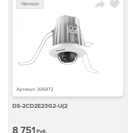
Hikvision
Артикул:
306872
DS-2CD2E23G2-U(2
8 751
Руб.