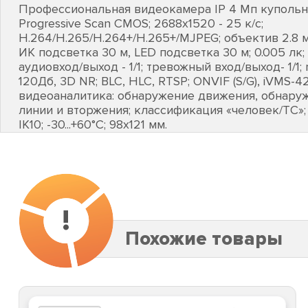
Профессиональная видеокамера IP 4 Мп купольная
Progressive Scan CMOS; 2688х1520 - 25 к/с;
H.264/H.265/H.264+/H.265+/MJPEG; объектив 2.8 
ИК подсветка 30 м, LED подсветка 30 м; 0.005 лк;
аудиовход/выход - 1/1; тревожный вход/выход- 1/1;
120Дб, 3D NR; BLC, HLC, RTSP; ONVIF (S/G), iVMS-4
видеоаналитика: обнаружение движения, обнару
линии и вторжения; классификация «человек/ТС»; D
IK10; -30...+60°C; 98х121 мм.
!
Похожие товары