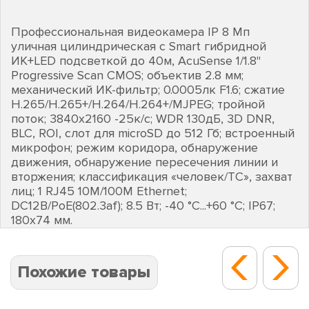
Профессиональная видеокамера IP 8 Мп
уличная цилиндрическая с Smart гибридной
ИК+LED подсветкой до 40м, AcuSense 1/1.8"
Progressive Scan CMOS; объектив 2.8 мм;
механический ИК-фильтр; 0.0005лк F1.6; сжатие
H.265/H.265+/H.264/H.264+/MJPEG; тройной
поток; 3840х2160 -25к/с; WDR 130дБ, 3D DNR,
BLC, ROI, слот для microSD до 512 Гб; встроенный
микрофон; режим коридора, обнаружение
движения, обнаружение пересечения линии и
вторжения; классификация «человек/ТС», захват
лиц; 1 RJ45 10M/100M Ethernet;
DC12В/PoE(802.3af); 8.5 Вт; -40 °C...+60 °C; IP67;
180х74 мм.
Похожие товары