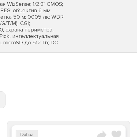
 WizSense; 1/2.9" CMOS;
JPEG; объектив 6 мм;
етка 50 м; 0.005 лк; WDR
G/T/М), CGI;
0, охрана периметра,
ick, интеллектуальная
 microSD до 512 Гб; DC
Dahua