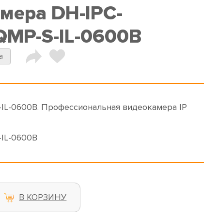
амера DH-IPC-
MP-S-IL-0600B
a
L-0600B. Профессиональная видеокамера IP
IL-0600B
В КОРЗИНУ