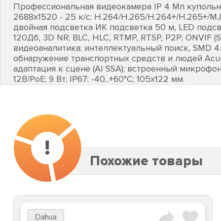
Профессиональная видеокамера IP 4 Мп купольная
2688х1520 - 25 к/с; H.264/H.265/H.264+/H.265+/M
двойная подсветка ИК подсветка 50 м, LED подсв
120Дб, 3D NR; BLC, HLC, RTMP, RTSP, P2P; ONVIF (S/
видеоаналитика: интеллектуальный поиск, SMD 4.
обнаружение транспортных средств и людей AcuP
адаптация к сцене (AI SSA); встроенный микрофон;
12В/PoE; 9 Вт; IP67; -40...+60°C; 105х122 мм.
!
Похожие товары
Dahua