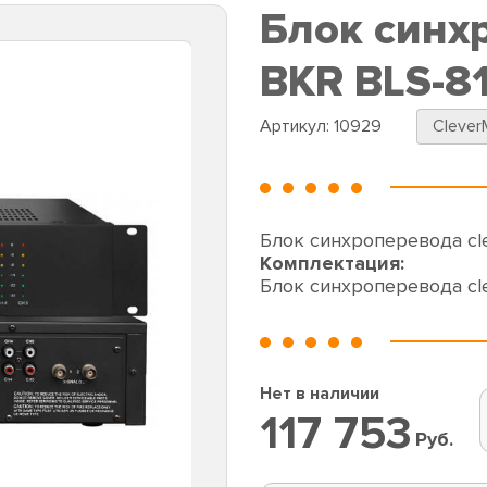
Блок синх
BKR BLS-8
Артикул:
10929
Clever
Блок синхроперевода cle
Комплектация:
Блок синхроперевода cle
Нет в наличии
117 753
Руб.