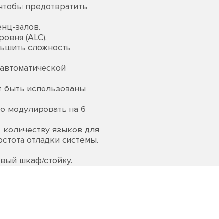
 чтобы предотвратить
нц-залов.
овня (ALC).
ньшить сложность
 автоматической
т быть использованы
о модулировать на 6
т количеству языков для
остота отладки системы.
вый шкаф/стойку.