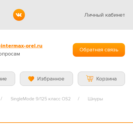
Личный кабинет
intermax-orel.ru
Обратная связь
опросам
ние
Избранное
Корзина
SingleMode 9/125 класс OS2
Шнуры